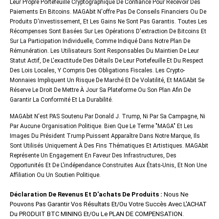
Leur Propre Portefeuille Cryptographique De Confiance Pour Recevoir Des
Paiements En Bitcoins. MAGAbit N'offre Pas De Conseils Financiers Ou De
Produits D'investissement, Et Les Gains Ne Sont Pas Garantis. Toutes Les
Récompenses Sont Basées Sur Les Opérations D'extraction De Bitcoins Et
Sur La Participation Individuelle, Comme Indiqué Dans Notre Plan De
Rémunération. Les Utilisateurs Sont Responsables Du Maintien De Leur
Statut Actif, De L'exactitude Des Détails De Leur Portefeuille Et Du Respect
Des Lois Locales, Y Compris Des Obligations Fiscales. Les Crypto-
Monnaies Impliquent Un Risque De Marché Et De Volatilité, Et MAGAbit Se
Réserve Le Droit De Mettre À Jour Sa Plateforme Ou Son Plan Afin De
Garantir La Conformité Et La Durabilité.
MAGAbit N'est PAS Soutenu Par Donald J. Trump, Ni Par Sa Campagne, Ni
Par Aucune Organisation Politique. Bien Que Le Terme "MAGA" Et Les
Images Du Président Trump Puissent Apparaître Dans Notre Marque, Ils
Sont Utilisés Uniquement À Des Fins Thématiques Et Artistiques. MAGAbit
Représente Un Engagement En Faveur Des Infrastructures, Des
Opportunités Et De L'indépendance Construites Aux États-Unis, Et Non Une
Affiliation Ou Un Soutien Politique.
Déclaration De Revenus Et D'achats De Produits :
Nous Ne
Pouvons Pas Garantir Vos Résultats Et/ou Votre Succès Avec L'ACHAT
Du PRODUIT BTC MINING Et/ou Le PLAN DE COMPENSATION.