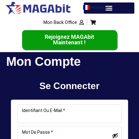
French
English
Mon Back Office
Spanish
Rejoignez MAGAbit
Maintenant !
Mon Compte
Se Connecter
Identifiant Ou E-Mail
*
Mot De Passe
*