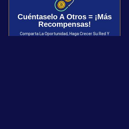
Cuéntaselo A Otros = ¡Más
Recompensas!
Comparta La Oportunidad, Haga Crecer Su Red Y
Desbloquee Recompensas Bitcoin Adicionales A
Través De Nuestro Sistema Basado En El
Rendimiento.
Únase Ahora A MAGAbit