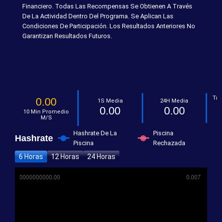
Financiero. Todas Las Recompensas Se Obtienen A Través
De La Actividad Dentro Del Programa. Se Aplican Las
Condiciones De Participación. Los Resultados Anteriores No
Garantizan Resultados Futuros.
Tas
0.00
1S Media
24H Media
0.00
0.00
10 Min Promedio
M/s
Hashrate De La
Piscina
Hashrate
Piscina
Rechazada
6 Horas
12 Horas
24 Horas