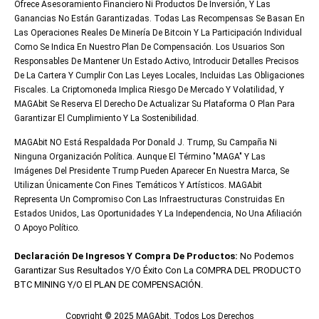
Ofrece Asesoramiento Financiero Ni Productos De Inversión, Y Las
Ganancias No Están Garantizadas. Todas Las Recompensas Se Basan En
Las Operaciones Reales De Minería De Bitcoin Y La Participación Individual
Como Se Indica En Nuestro Plan De Compensación. Los Usuarios Son
Responsables De Mantener Un Estado Activo, Introducir Detalles Precisos
De La Cartera Y Cumplir Con Las Leyes Locales, Incluidas Las Obligaciones
Fiscales. La Criptomoneda Implica Riesgo De Mercado Y Volatilidad, Y
MAGAbit Se Reserva El Derecho De Actualizar Su Plataforma O Plan Para
Garantizar El Cumplimiento Y La Sostenibilidad.
MAGAbit NO Está Respaldada Por Donald J. Trump, Su Campaña Ni
Ninguna Organización Política. Aunque El Término "MAGA" Y Las
Imágenes Del Presidente Trump Pueden Aparecer En Nuestra Marca, Se
Utilizan Únicamente Con Fines Temáticos Y Artísticos. MAGAbit
Representa Un Compromiso Con Las Infraestructuras Construidas En
Estados Unidos, Las Oportunidades Y La Independencia, No Una Afiliación
O Apoyo Político.
Declaración De Ingresos Y Compra De Productos:
No Podemos
Garantizar Sus Resultados Y/o Éxito Con La COMPRA DEL PRODUCTO
BTC MINING Y/o El PLAN DE COMPENSACIÓN.
Copyright © 2025 MAGAbit. Todos Los Derechos