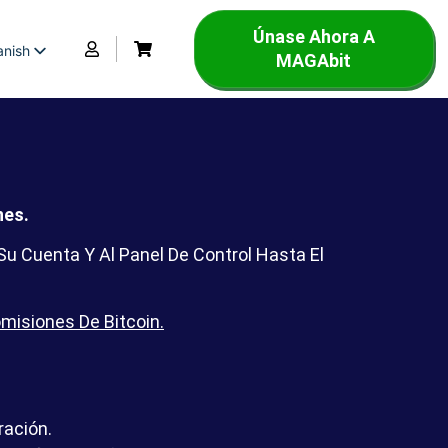
Únase Ahora A
anish
MAGAbit
nglish
rench
nes.
u Cuenta Y Al Panel De Control Hasta El
misiones De Bitcoin.
ración.