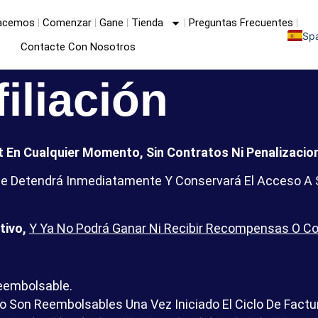
acemos
Comenzar
Gane
Tienda
Preguntas Frecuentes
Sp
Contacte Con Nosotros
E
F
iliación
 En Cualquier Momento, Sin Contratos Ni Penalizacio
Se Detendrá Inmediatamente Y Conservará El Acceso A S
tivo,
Y Ya No Podrá Ganar Ni Recibir Recompensas O Co
eembolsable.
o Son Reembolsables Una Vez Iniciado El Ciclo De Factu